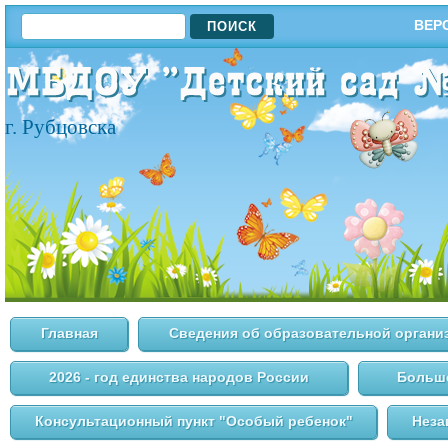
ПОИСК
ВЕР
ФОРМА ПОИСКА
г. Рубцовска
Главная
Сведения об образовательной органи
2026 - год единства народов России
Большо
Консультационный пункт "Особый ребенок"
Неза