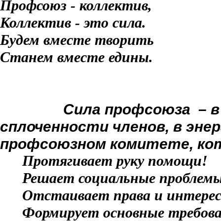
Профсоюз - коллектив,
Коллектив - это сила.
Будем вместе творить
Станем вместе едины.
Сила профсоюза – в ее
сплоченности членов, в эне
профсоюзном комитете, ко
П
ротягивает руку помощи!
Р
ешает социальные проблем
О
тстаивает права и интерес
Ф
ормирует основные требов