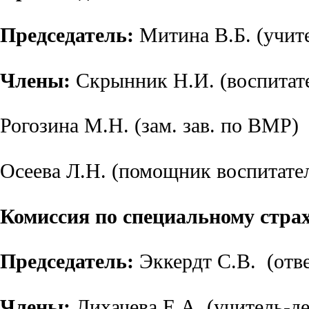
Председатель:
Митина В.Б. (учит
Члены:
Скрынник Н.И
. (воспитат
Рогозина М.Н. (зам. зав. по ВМР)
Осеева Л.Н. (помощник воспитате
Комиссия по специальному стра
Председатель:
Эккердт С.В. (отве
Члены:
Лихачева Е.А. (учитель-д