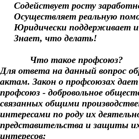
С
одействует росту заработ
О
существляет реальную пом
Ю
ридически поддерживает 
З
нает, что делать!
Что такое профсоюз?
Для ответа на данный вопрос 
актам. Закон о профсоюзах дает
профсоюз - добровольное общест
связанных общими производств
интересами по роду их деятельн
представительства и защиты их
интересов;