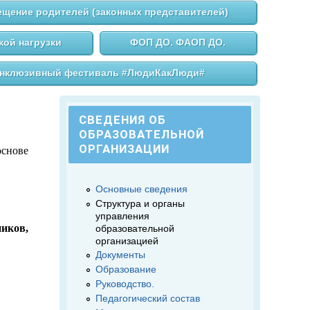
щение родителей (законных представителей)
ой нагрузки
ФОП ДО. ФАОП ДО.
нклюзивный фестиваль #ЛюдиКакЛюди#
СВЕДЕНИЯ ОБ
ОБРАЗОВАТЕЛЬНОЙ
ОРГАНИЗАЦИИ
снове
Основные сведения
Структура и органы
управления
иков,
образовательной
организацией
Документы
Образование
Руководство.
Педагогический состав