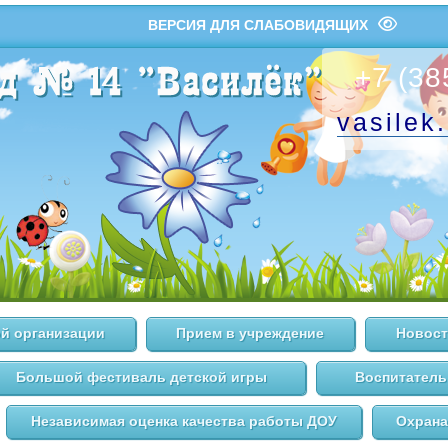
ВЕРСИЯ ДЛЯ СЛАБОВИДЯЩИХ
+7 (38
vasilek
й организации
Прием в учреждение
Новост
Большой фестиваль детской игры
Воспитатель
Независимая оценка качества работы ДОУ
Охрана