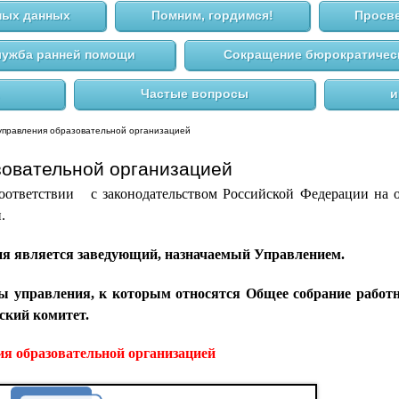
ных данных
Помним, гордимся!
Просве
ужба ранней помощи
Сокращение бюрократическ
Частые вопросы
и
 управления образовательной организацией
зовательной организацией
етствии с законодательством Российской Федерации на о
.
 является заведующий, назначаемый Управлением.
 управления, к которым относятся Общее собрание работн
ский комитет.
я образовательной организацией