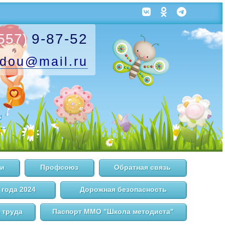
557)
9-87-52
.dou
@mail.ru
и
Профсоюз
Обратная связь
 года 2024
Дорожная безопасность
 труда
Паспорт ММО "Школа методиста"