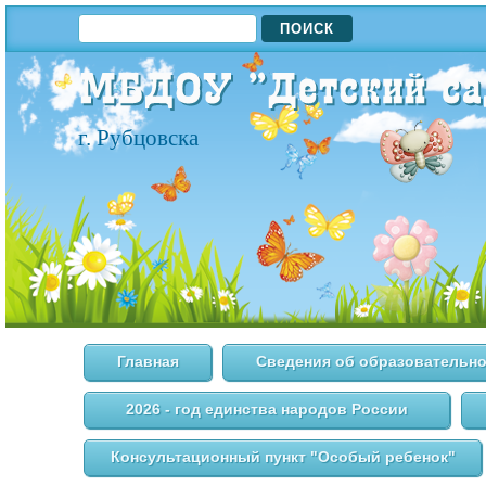
ПОИСК
ФОРМА ПОИСКА
г. Рубцовска
Главная
Сведения об образовательно
2026 - год единства народов России
Консультационный пункт "Особый ребенок"