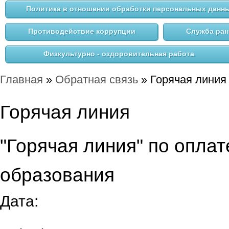
Политика в отношении обработки персональных данн
Противодействие коррупции
Служба ра
Физкультурно - оздоровительная работа
Главная
»
Обратная связь
» Горячая линия
Вы здесь
Горячая линия
"Горячая линия" по оплат
образования
Дата: