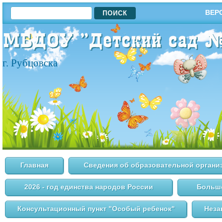
ПОИСК
ВЕР
ФОРМА ПОИСКА
г. Рубцовска
Главная
Сведения об образовательной органи
2026 - год единства народов России
Большо
Консультационный пункт "Особый ребенок"
Неза