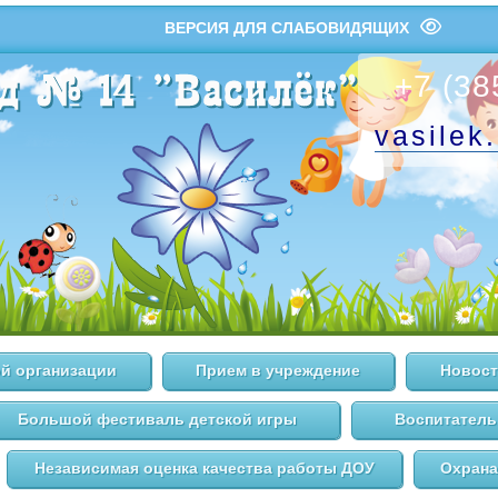
ВЕРСИЯ ДЛЯ СЛАБОВИДЯЩИХ
+7 (38
vasilek
й организации
Прием в учреждение
Новост
Большой фестиваль детской игры
Воспитатель
Независимая оценка качества работы ДОУ
Охрана