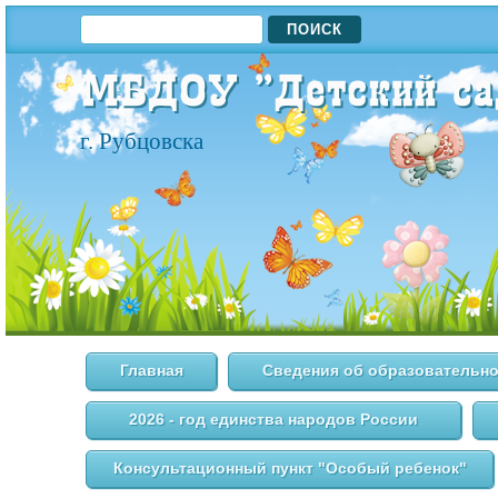
ПОИСК
ФОРМА ПОИСКА
г. Рубцовска
Главная
Сведения об образовательно
2026 - год единства народов России
Консультационный пункт "Особый ребенок"