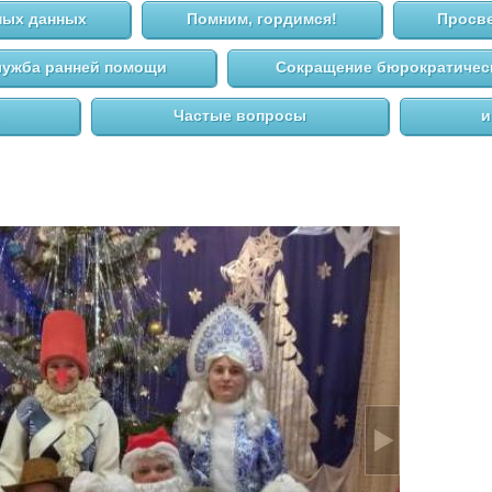
ных данных
Помним, гордимся!
Просве
ужба ранней помощи
Сокращение бюрократическ
Частые вопросы
и