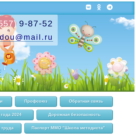
557)
9-87-52
.dou
@mail.ru
и
Профсоюз
Обратная связь
 года 2024
Дорожная безопасность
 труда
Паспорт ММО "Школа методиста"