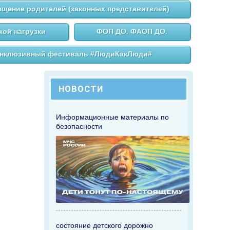
щение родителей (законных представителей)
ой нагрузки
ФОП ДО. ФАОП ДО.
нклюзивный фестиваль #ЛюдиКакЛюди#
НОВОСТИ
Информационные материалы по
безопасности
состояние детского дорожно