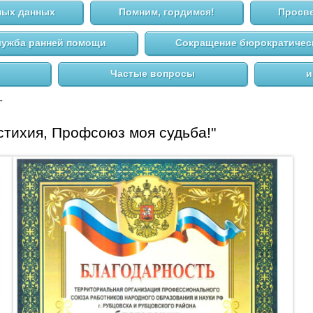
ных данных
Помним, гордимся!
Просве
ужба ранней помощи
Сокращение бюрократическ
Частые вопросы
и
"
стихия, Профсоюз моя судьба!"