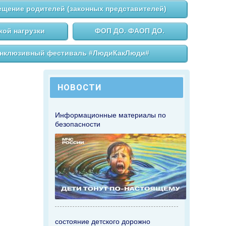
щение родителей (законных представителей)
ой нагрузки
ФОП ДО. ФАОП ДО.
нклюзивный фестиваль #ЛюдиКакЛюди#
НОВОСТИ
Информационные материалы по
безопасности
состояние детского дорожно