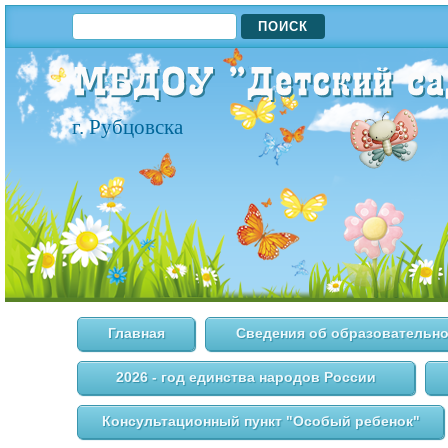
ПОИСК
ФОРМА ПОИСКА
г. Рубцовска
Главная
Сведения об образовательно
2026 - год единства народов России
Консультационный пункт "Особый ребенок"