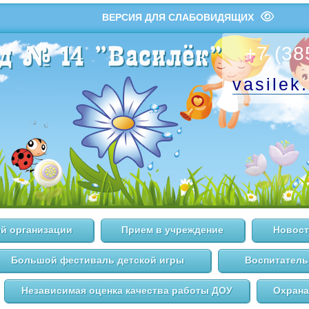
ВЕРСИЯ ДЛЯ СЛАБОВИДЯЩИХ
+7 (38
vasilek
й организации
Прием в учреждение
Новост
Большой фестиваль детской игры
Воспитатель
Независимая оценка качества работы ДОУ
Охрана