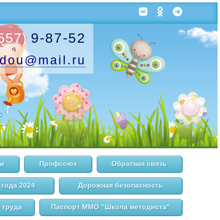
557)
9-87-52
.dou
@mail.ru
и
Профсоюз
Обратная связь
 года 2024
Дорожная безопасность
 труда
Паспорт ММО "Школа методиста"