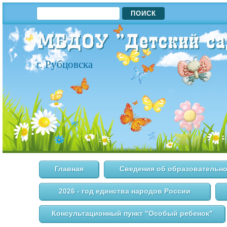
ПОИСК
ФОРМА ПОИСКА
г. Рубцовска
Главная
Сведения об образовательно
2026 - год единства народов России
Консультационный пункт "Особый ребенок"