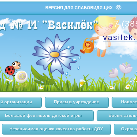
ВЕРСИЯ ДЛЯ СЛАБОВИДЯЩИХ
+7 (38
vasilek
й организации
Прием в учреждение
Новост
Большой фестиваль детской игры
Воспитатель
Независимая оценка качества работы ДОУ
Охрана