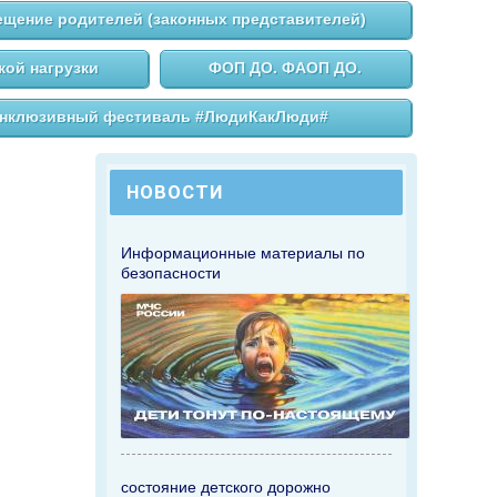
щение родителей (законных представителей)
ой нагрузки
ФОП ДО. ФАОП ДО.
нклюзивный фестиваль #ЛюдиКакЛюди#
НОВОСТИ
Информационные материалы по
безопасности
состояние детского дорожно