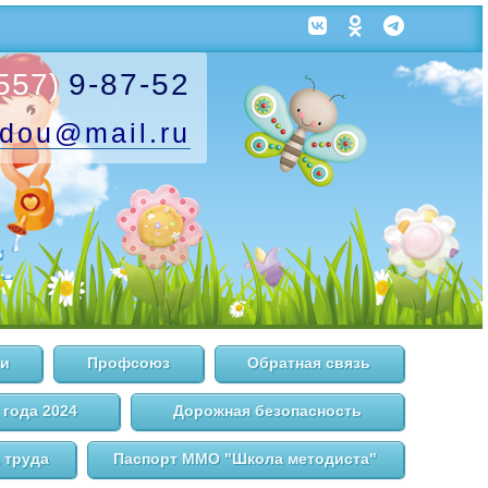
557)
9-87-52
.dou
@mail.ru
и
Профсоюз
Обратная связь
 года 2024
Дорожная безопасность
 труда
Паспорт ММО "Школа методиста"