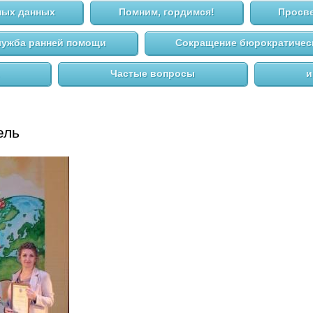
ных данных
Помним, гордимся!
Просве
ужба ранней помощи
Сокращение бюрократическ
Частые вопросы
и
ель