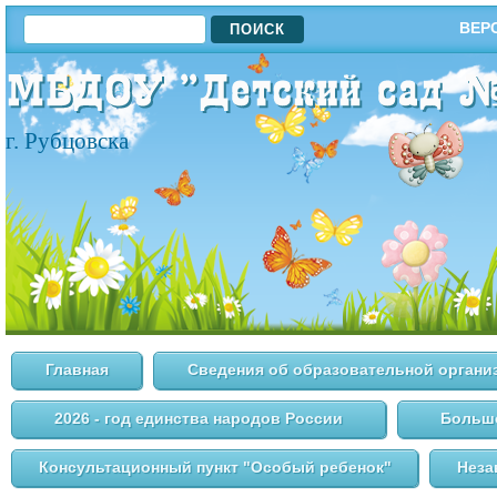
ПОИСК
ВЕР
ФОРМА ПОИСКА
г. Рубцовска
Главная
Сведения об образовательной органи
2026 - год единства народов России
Большо
Консультационный пункт "Особый ребенок"
Неза